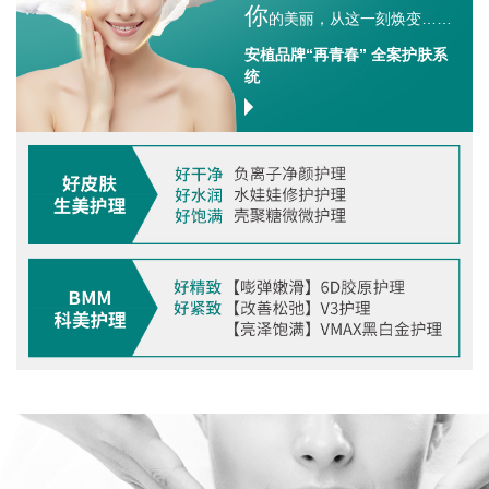
你
的美丽，从这一刻焕变……
安植品牌“再青春” 全案护肤系
统